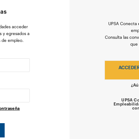
ras
UPSA Conecta e
idades acceder
empl
es y egresados a
Consulta las conv
s de empleo.
que 
ACCEDER
¿Aú
UPSA Co
Empleabilid
con
ontraseña